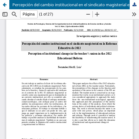
Percepción del cambio institucional en el sindicato magisterial en la Reforma Educativa de 2012