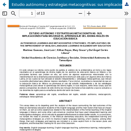
Estudio autónomo y estrategias metacognitivas: sus implicaciones para mejorar el aprendizaje del idioma inglés en educación básica